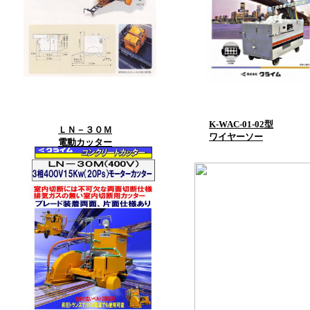
K-WAC-0
1-02型
ＬＮ－３０Ｍ
ワイヤーソー
電動カッター