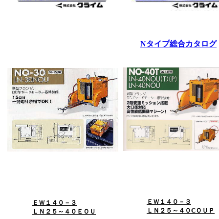
Nタイプ総合カタログ
ＥＷ１４０－３
ＥＷ１４０－３
ＬＮ２５～４０CＯＵＰ
ＬＮ２５～４０ＥＯＵ