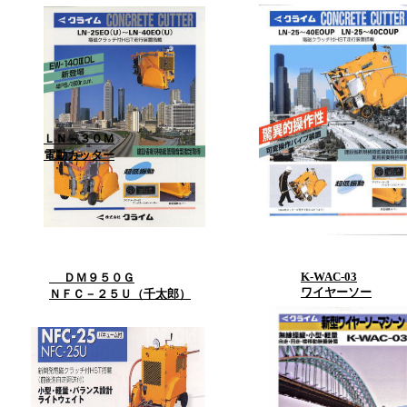
ＬＮ－３０Ｍ
電動カッター
K-WAC-03
ＤＭ９５０Ｇ
ワイヤーソー
ＮＦＣ－２５Ｕ（千太郎）